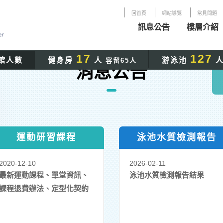
:::
回首頁
網站導覽
常見問題
訊息公告
樓層介紹
17
127
館人數
健身房
人
游泳池
容留
65
人
:::
消息公告
運動研習課程
泳池水質檢測報告
2020-12-10
2026-02-11
最新運動課程、單堂資訊、
泳池水質檢測報告結果
課程退費辦法、定型化契約