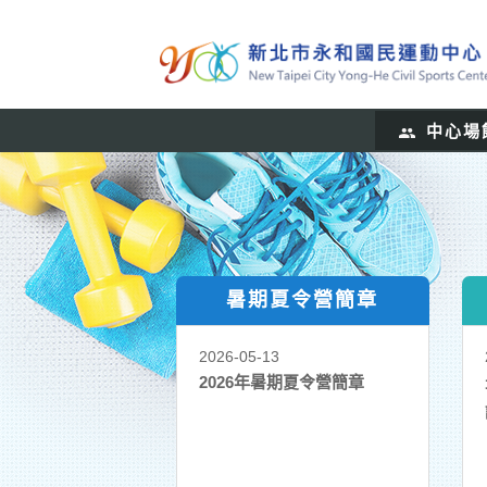
跳
到
主
要
內
Previous
中心場
容
區
塊
暑期夏令營簡章
2026-05-13
2026年暑期夏令營簡章