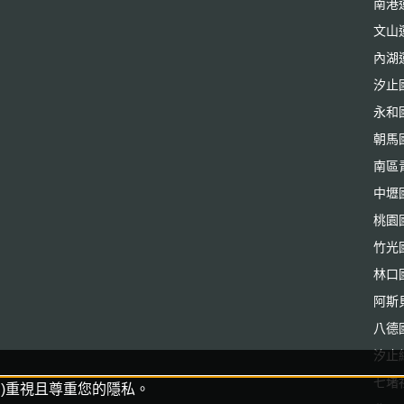
南港
文山
內湖
汐止
永和
朝馬
南區
中壢
桃園
竹光
林口
阿斯
八德
汐止
七堵
)重視且尊重您的隱私。